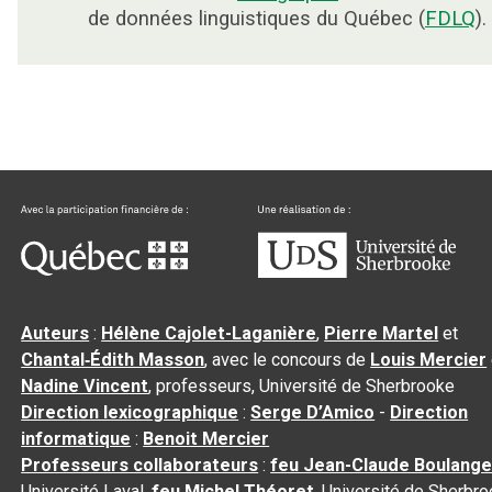
de données linguistiques du Québec (
FDLQ
).
Auteurs
:
Hélène Cajolet-Laganière
,
Pierre Martel
et
Chantal‑Édith Masson
, avec le concours de
Louis Mercier
Nadine Vincent
, professeurs, Université de Sherbrooke
Direction lexicographique
:
Serge D’Amico
-
Direction
informatique
:
Benoit Mercier
Professeurs collaborateurs
:
feu Jean-Claude Boulange
Université Laval,
feu Michel Théoret
, Université de Sherbr