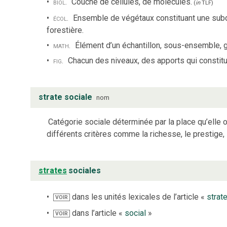
biol.
Couche de cellules, de molécules.
(
in
TLF
)
écol.
Ensemble de végétaux constituant une subdi
forestière.
math.
Élément d’un échantillon, sous-ensemble, 
fig.
Chacun des niveaux, des apports qui constit
strate sociale
nom
Catégorie sociale déterminée par la place qu’elle 
différents critères comme la richesse, le prestige, l
strates
sociales
dans les unités lexicales de l’article «
strat
VOIR
dans l’article «
social
»
VOIR