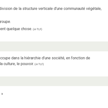
vision de la structure verticale d’une communauté végétale,
groupe.
uent quelque chose.
(
in
TLF
)
occupe dans la hiérarchie d’une société, en fonction de
a culture, le pouvoir.
(
in
TLF
)
e
»