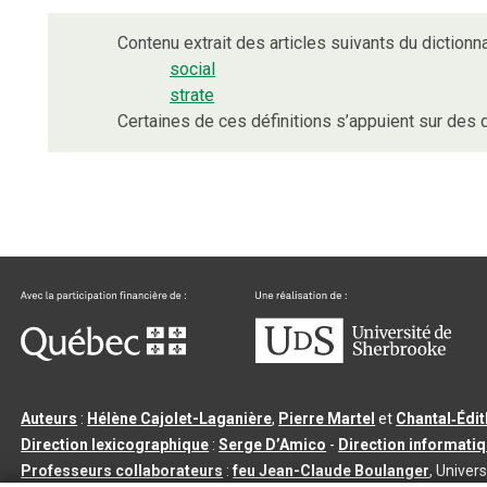
Contenu extrait des articles suivants du dictionna
social
strate
Certaines de ces définitions s’appuient sur de
Auteurs
:
Hélène Cajolet-Laganière
,
Pierre Martel
et
Chantal‑Édi
Direction lexicographique
:
Serge D’Amico
-
Direction informati
Professeurs collaborateurs
:
feu Jean-Claude Boulanger
, Univers