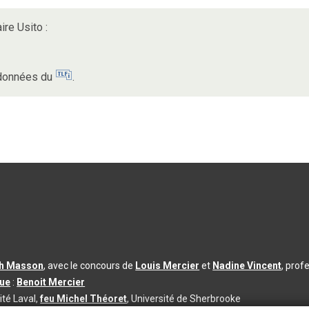
ire Usito :
s données du
.
th Masson
, avec le concours de
Louis Mercier
et
Nadine Vincent
, prof
que
:
Benoit Mercier
ité Laval,
feu Michel Théoret
, Université de Sherbrooke