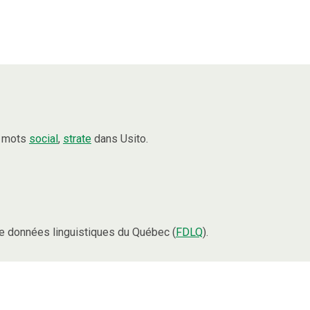
s mots
social
,
strate
dans Usito.
e données linguistiques du Québec (
FDLQ
).