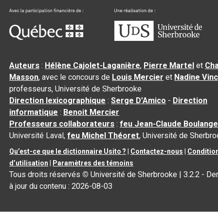
Auteurs
:
Hélène Cajolet-Laganière
,
Pierre Martel
et
Cha
Masson
, avec le concours de
Louis Mercier
et
Nadine Vin
professeurs, Université de Sherbrooke
Direction lexicographique
:
Serge D’Amico
-
Direction
informatique
:
Benoit Mercier
Professeurs collaborateurs
:
feu Jean-Claude Boulange
Université Laval,
feu Michel Théoret
, Université de Sherbr
Qu’est-ce que le dictionnaire Usito ?
|
Contactez-nous
|
Conditio
d’utilisation
|
Paramètres des témoins
Tous droits réservés
©
Université de Sherbrooke |
3.2.2
- De
à jour du contenu :
2026-08-03