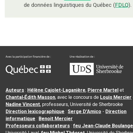
de données linguistiques du Québec (
FDLQ
).
Auteurs
:
Hélène Cajolet-Laganière
,
Pierre Martel
et
Chantal‑Édith Masson
, avec le concours de
Louis Mercier
Nadine Vincent
, professeurs, Université de Sherbrooke
Direction lexicographique
:
Serge D’Amico
-
Direction
informatique
:
Benoit Mercier
Professeurs collaborateurs
:
feu Jean-Claude Boulange
Université Laval,
feu Michel Théoret
, Université de Sherbr