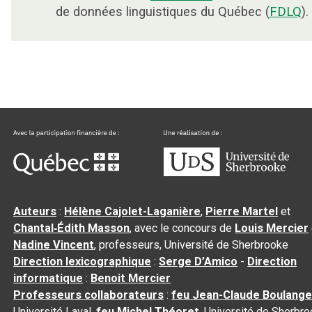
de données linguistiques du Québec (
FDLQ
).
Auteurs
:
Hélène Cajolet-Laganière
,
Pierre Martel
et
Chantal‑Édith Masson
, avec le concours de
Louis Mercier
Nadine Vincent
, professeurs, Université de Sherbrooke
Direction lexicographique
:
Serge D’Amico
-
Direction
informatique
:
Benoit Mercier
Professeurs collaborateurs
:
feu Jean-Claude Boulange
Université Laval,
feu Michel Théoret
, Université de Sherbr