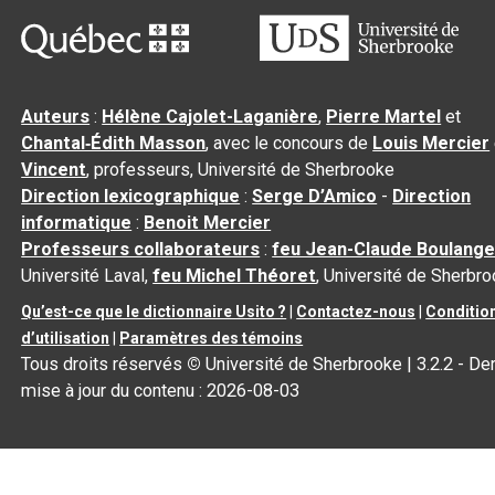
Auteurs
:
Hélène Cajolet-Laganière
,
Pierre Martel
et
Chantal‑Édith Masson
, avec le concours de
Louis Mercier
Vincent
, professeurs, Université de Sherbrooke
Direction lexicographique
:
Serge D’Amico
-
Direction
informatique
:
Benoit Mercier
Professeurs collaborateurs
:
feu Jean-Claude Boulange
Université Laval,
feu Michel Théoret
, Université de Sherbr
Qu’est-ce que le dictionnaire Usito ?
|
Contactez-nous
|
Conditio
d’utilisation
|
Paramètres des témoins
Tous droits réservés
©
Université de Sherbrooke |
3.2.2
- Der
mise à jour du contenu :
2026-08-03