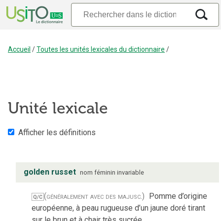
Accueil
/
Toutes les unités lexicales du dictionnaire
/
Unité lexicale
Afficher les définitions
golden russet
nom
féminin
invariable
(généralement avec des majusc.)
Pomme d’origine
Q/C
européenne, à peau rugueuse d’un jaune doré tirant
sur le brun et à chair très sucrée.