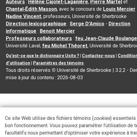
Auteurs
:
Hélène Cajolet-Laganière
,
Pierre Martel
et
Chantal‑Édith Masson
, avec le concours de
Louis Mercier
Nadine Vincent
, professeurs, Université de Sherbrooke
Direction lexicographique
:
Serge D’Amico
-
Direction
informatique
:
Benoit Mercier
Professeurs collaborateurs
:
feu Jean-Claude Boulange
Université Laval,
feu Michel Théoret
, Université de Sherbr
Qu’est-ce que le dictionnaire Usito ?
|
Contactez-nous
|
Conditio
d’utilisation
|
Paramètres des témoins
Tous droits réservés
©
Université de Sherbrooke |
3.2.2
- Der
mise à jour du contenu :
2026-08-03
Ce site Web utilise des fichiers témoins (
cookies
) essentiels
bon fonctionnement. Vous pouvez paramétrer l'utilisation de 
facultatifs nous permettant d'optimiser votre expérience à tra