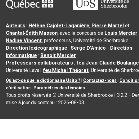
Auteurs
:
Hélène Cajolet-Laganière
,
Pierre Martel
et
Chantal‑Édith Masson
, avec le concours de
Louis Mercier
Nadine Vincent
, professeurs, Université de Sherbrooke
Direction lexicographique
:
Serge D’Amico
-
Direction
informatique
:
Benoit Mercier
Professeurs collaborateurs
:
feu Jean-Claude Boulange
Université Laval,
feu Michel Théoret
, Université de Sherbr
Qu’est-ce que le dictionnaire Usito ?
|
Contactez-nous
|
Conditio
d’utilisation
|
Paramètres des témoins
Tous droits réservés
©
Université de Sherbrooke |
3.2.2
- Der
mise à jour du contenu :
2026-08-03