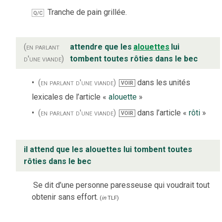
Tranche de pain grillée.
Q/C
(en parlant
attendre que les
alouettes
lui
d'une viande)
tombent toutes rôties dans le bec
(en parlant d'une viande)
dans les unités
VOIR
lexicales de l’article «
alouette
»
(en parlant d'une viande)
dans l’article «
rôti
»
VOIR
il attend que les alouettes lui tombent toutes
rôties dans le bec
Se dit d’une personne paresseuse qui voudrait tout
obtenir sans effort.
(
in
TLF
)