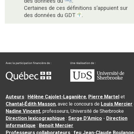
des données du
.
Certaines de ces définitions s’appuient sur
des données du GDT
.
Auteurs
:
Hélène Cajolet-Laganière
,
Pierre Martel
et
Chantal‑Édith Masson
, avec le concours de
Louis Mercier
Nadine Vincent
, professeurs, Université de Sherbrooke
Direction lexicographique
:
Serge D’Amico
-
Direction
informatique
:
Benoit Mercier
Professeurs collaborateurs
:
feu Jean-Claude Boulange