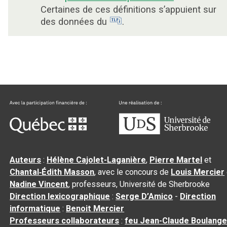
Certaines de ces définitions s’appuient sur
des données du
.
Auteurs
:
Hélène Cajolet-Laganière
,
Pierre Martel
et
Chantal‑Édith Masson
, avec le concours de
Louis Mercier
Nadine Vincent
, professeurs, Université de Sherbrooke
Direction lexicographique
:
Serge D’Amico
-
Direction
informatique
:
Benoit Mercier
Professeurs collaborateurs
:
feu Jean-Claude Boulange