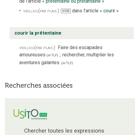
de l’article «
prétentaine ou prétantaine
»
vieilli
ou
(par plais.)
dans l’article «
courir
»
VOIR
courir la prétentaine
vieilli
ou
(par plais.)
Faire des escapades
amoureuses
;
rechercher, multiplier les
(
in
TLF
)
aventures galantes.
(
in
TLF
)
Recherches associées
Chercher toutes les expressions