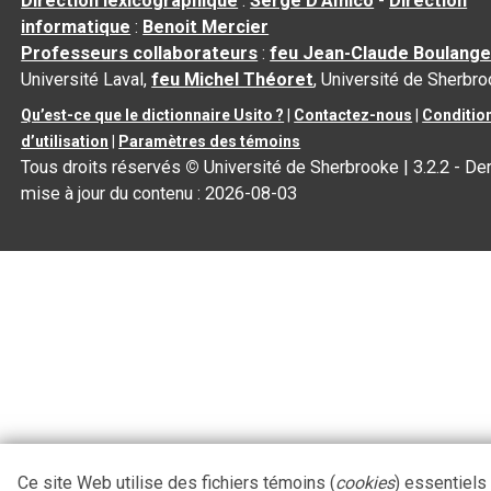
Direction lexicographique
:
Serge D’Amico
-
Direction
informatique
:
Benoit Mercier
Professeurs collaborateurs
:
feu Jean-Claude Boulange
Université Laval,
feu Michel Théoret
, Université de Sherbr
Qu’est-ce que le dictionnaire Usito ?
|
Contactez-nous
|
Conditio
d’utilisation
|
Paramètres des témoins
Tous droits réservés
©
Université de Sherbrooke |
3.2.2
- Der
mise à jour du contenu :
2026-08-03
Ce site Web utilise des fichiers témoins (
cookies
) essentiels