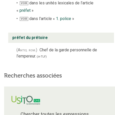
dans les unités lexicales de l’article
VOIR
«
préfet
»
dans l’article «
1. police
»
VOIR
préfet du prétoire
(Antiq. rom.)
Chef de la garde personnelle de
l’empereur.
(
in
TLF
)
Recherches associées
Chercher toutes les expressions