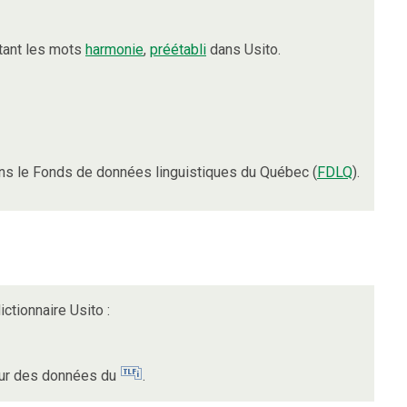
tant les mots
harmonie
,
préétabli
dans Usito.
s le Fonds de données linguistiques du Québec (
FDLQ
).
ictionnaire Usito :
 sur des données du
.