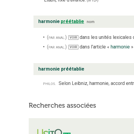
(
in
TLF
)
harmonie
préétablie
nom
(par anal.)
dans les unités lexicales d
VOIR
(par anal.)
dans l’article «
harmonie
»
VOIR
harmonie préétablie
philos.
Selon Leibniz, harmonie, accord entr
Recherches associées