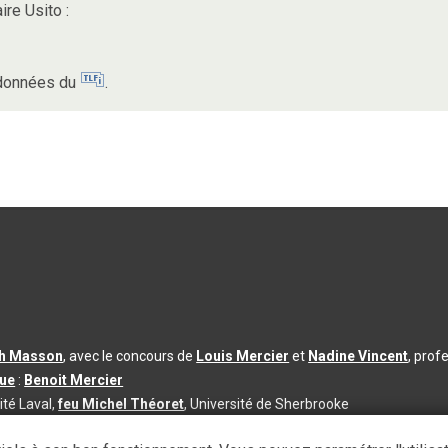
ire Usito :
s données du
.
th Masson
, avec le concours de
Louis Mercier
et
Nadine Vincent
, prof
que
:
Benoit Mercier
ité Laval,
feu Michel Théoret
, Université de Sherbrooke
s d’utilisation
|
Paramètres des témoins