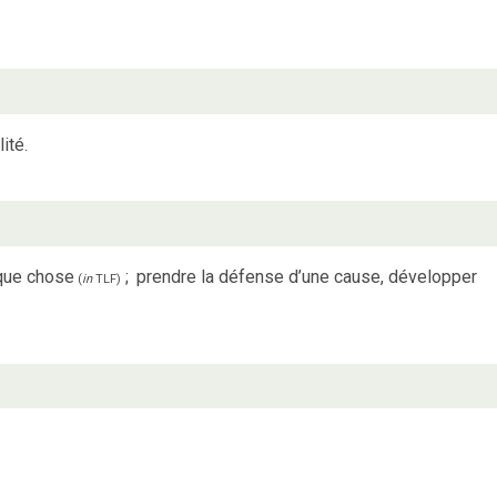
ité.
lque chose
;
prendre la défense d’une cause, développer
(
in
TLF
)