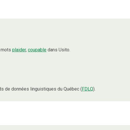
s mots
plaider
,
coupable
dans Usito.
s de données linguistiques du Québec (
FDLQ
).