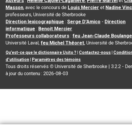
Auteurs
:
Hélène Cajolet-Laganière
,
Pierre Martel
et
Cha
Masson
, avec le concours de
Louis Mercier
et
Nadine Vin
professeurs, Université de Sherbrooke
Direction lexicographique
:
Serge D’Amico
-
Direction
informatique
:
Benoit Mercier
Professeurs collaborateurs
:
feu Jean-Claude Boulange
Université Laval,
feu Michel Théoret
, Université de Sherbr
Qu’est-ce que le dictionnaire Usito ?
|
Contactez-nous
|
Conditio
d’utilisation
|
Paramètres des témoins
Tous droits réservés
©
Université de Sherbrooke |
3.2.2
- De
à jour du contenu :
2026-08-03