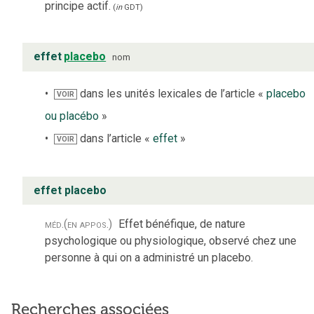
principe actif.
(
in
GDT
)
effet
placebo
nom
dans les unités lexicales de l’article «
placebo
VOIR
ou placébo
»
dans l’article «
effet
»
VOIR
effet placebo
méd.
(en appos.)
Effet bénéfique, de nature
psychologique ou physiologique, observé chez une
personne à qui on a administré un placebo.
Recherches associées