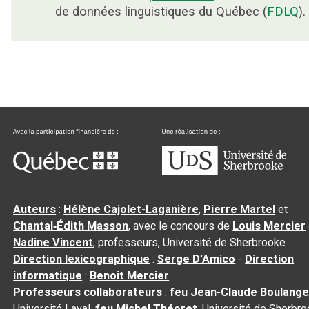
de données linguistiques du Québec (
FDLQ
).
Auteurs
:
Hélène Cajolet-Laganière
,
Pierre Martel
et
Chantal‑Édith Masson
, avec le concours de
Louis Mercier
Nadine Vincent
, professeurs, Université de Sherbrooke
Direction lexicographique
:
Serge D’Amico
-
Direction
informatique
:
Benoit Mercier
Professeurs collaborateurs
:
feu Jean-Claude Boulange
Université Laval,
feu Michel Théoret
, Université de Sherbr