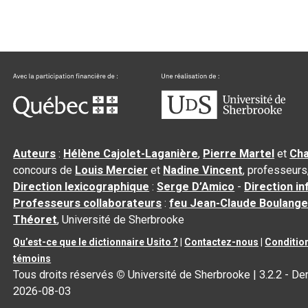
Auteurs
:
Hélène Cajolet-Laganière
,
Pierre Martel
et
Cha
concours de
Louis Mercier
et
Nadine Vincent
, professeurs
Direction lexicographique
:
Serge D’Amico
-
Direction i
Professeurs collaborateurs
:
feu Jean-Claude Boulange
Théoret
, Université de Sherbrooke
Qu’est-ce que le dictionnaire Usito ?
|
Contactez-nous
|
Condition
témoins
Tous droits réservés
©
Université de Sherbrooke |
3.2.2
- Der
2026-08-03