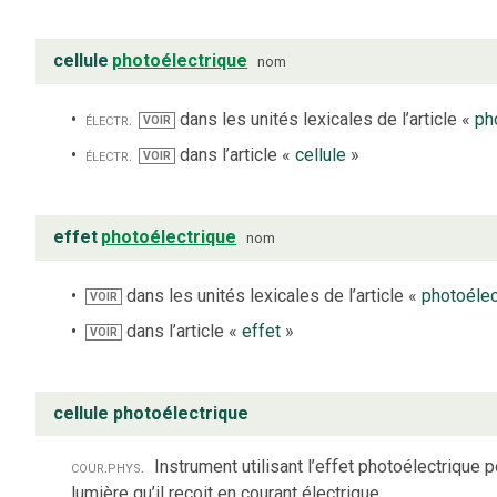
cellule
photoélectrique
nom
électr.
dans les unités lexicales de l’article «
ph
VOIR
électr.
dans l’article «
cellule
»
VOIR
effet
photoélectrique
nom
dans les unités lexicales de l’article «
photoélec
VOIR
dans l’article «
effet
»
VOIR
cellule photoélectrique
cour.
phys.
Instrument utilisant l’effet photoélectrique 
lumière qu’il reçoit en courant électrique.