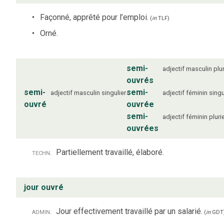
Façonné, apprêté pour l’emploi.
(
in
TLF
)
Orné.
semi-
adjectif
masculin
plur
ouvrés
semi-
semi-
adjectif
masculin
singulier
adjectif
féminin
singu
ouvré
ouvrée
semi-
adjectif
féminin
pluri
ouvrées
techn.
Partiellement travaillé, élaboré.
jour ouvré
admin.
Jour effectivement travaillé par un salarié.
(
in
GDT