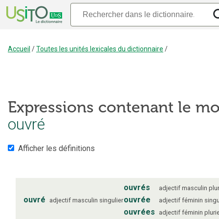
Accueil
/
Toutes les unités lexicales du dictionnaire
/
Expressions contenant le mo
ouvré
Afficher les définitions
ouvrés
adjectif
masculin
plur
ouvré
ouvrée
adjectif
masculin
singulier
adjectif
féminin
singu
ouvrées
adjectif
féminin
pluri