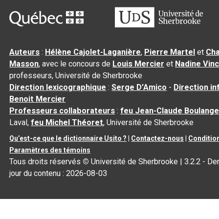
Auteurs
:
Hélène Cajolet-Laganière
,
Pierre Martel
et
Cha
Masson
, avec le concours de
Louis Mercier
et
Nadine Vin
professeurs, Université de Sherbrooke
Direction lexicographique
:
Serge D’Amico
-
Direction i
Benoit Mercier
Professeurs collaborateurs
:
feu Jean-Claude Boulange
Laval,
feu Michel Théoret
, Université de Sherbrooke
Qu’est-ce que le dictionnaire Usito ?
|
Contactez-nous
|
Condition
Paramètres des témoins
Tous droits réservés
©
Université de Sherbrooke |
3.2.2
- Der
jour du contenu :
2026-08-03