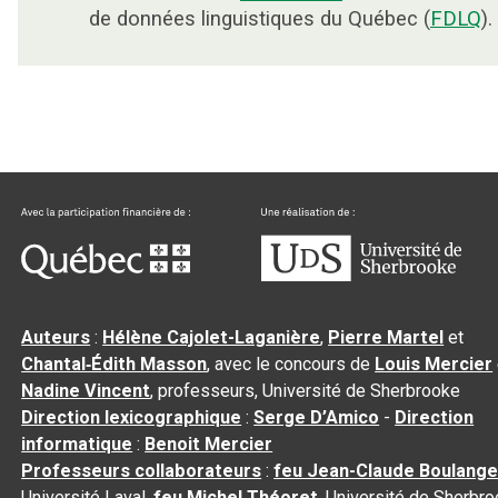
de données linguistiques du Québec (
FDLQ
).
Auteurs
:
Hélène Cajolet-Laganière
,
Pierre Martel
et
Chantal‑Édith Masson
, avec le concours de
Louis Mercier
Nadine Vincent
, professeurs, Université de Sherbrooke
Direction lexicographique
:
Serge D’Amico
-
Direction
informatique
:
Benoit Mercier
Professeurs collaborateurs
:
feu Jean-Claude Boulange
Université Laval,
feu Michel Théoret
, Université de Sherbr