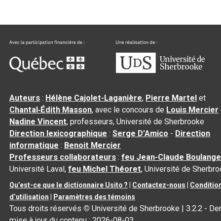
Auteurs
:
Hélène Cajolet-Laganière
,
Pierre Martel
et
Chantal‑Édith Masson
, avec le concours de
Louis Mercier
Nadine Vincent
, professeurs, Université de Sherbrooke
Direction lexicographique
:
Serge D’Amico
-
Direction
informatique
:
Benoit Mercier
Professeurs collaborateurs
:
feu Jean-Claude Boulange
Université Laval,
feu Michel Théoret
, Université de Sherbr
Qu’est-ce que le dictionnaire Usito ?
|
Contactez-nous
|
Conditio
d’utilisation
|
Paramètres des témoins
Tous droits réservés
©
Université de Sherbrooke |
3.2.2
- Der
mise à jour du contenu :
2026-08-03