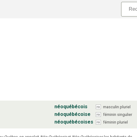
néoquébécois
masculin
pluriel
ro
néoquébécoise
féminin
singulier
ro
néoquébécoises
féminin
pluriel
ro
au-Québec
, on appelait
Néo-Québécois
et
Néo-Québécoises
les habitants de