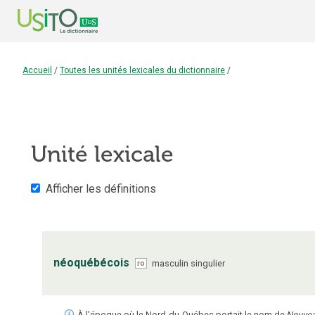
Accueil
/
Toutes les unités lexicales du dictionnaire
/
Unité lexicale
Afficher les définitions
néoquébécois
masculin
singulier
ro
À l'époque où le Nord-du-Québec portait le nom de
Nouve