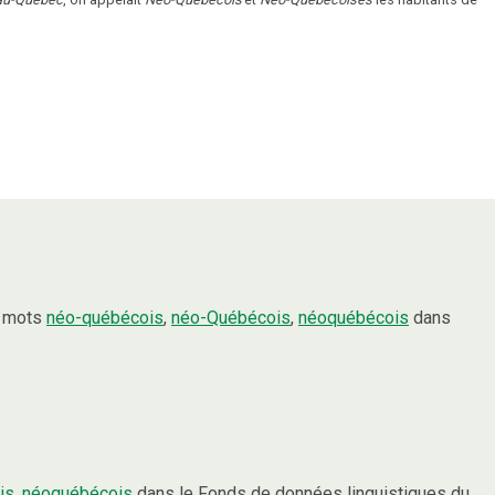
s mots
néo-québécois
,
néo-Québécois
,
néoquébécois
dans
is
,
néoquébécois
dans le Fonds de données linguistiques du