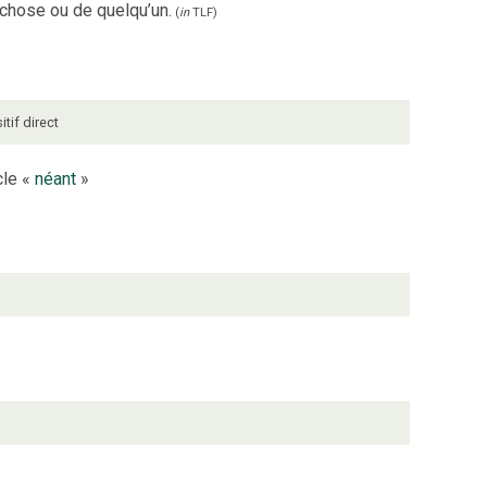
 chose ou de quelqu’un.
(
in
TLF
)
itif direct
cle «
néant
»