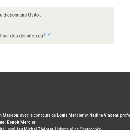
 dictionnaire Usito :
nt sur des données du
.
th Masson
, avec le concours de
Louis Mercier
et
Nadine Vincent
, prof
que
:
Benoit Mercier
ité Laval,
feu Michel Théoret
, Université de Sherbrooke