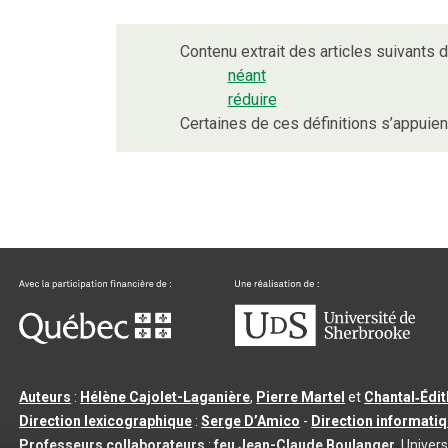
Contenu extrait des articles suivants du
néant
réduire
Certaines de ces définitions s’appuie
Auteurs
:
Hélène Cajolet-Laganière
,
Pierre Martel
et
Chantal‑Édi
Direction lexicographique
:
Serge D’Amico
-
Direction informati
Professeurs collaborateurs
:
feu Jean-Claude Boulanger
, Univers