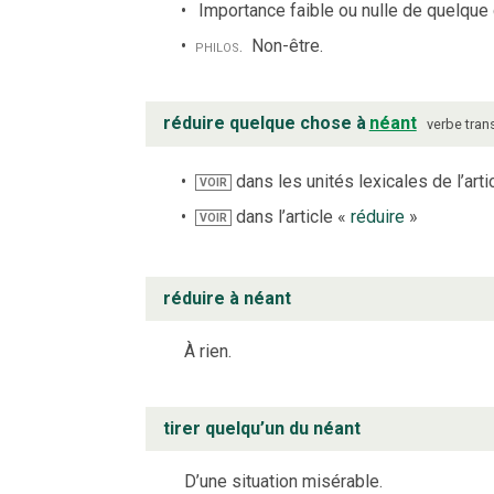
Importance faible ou nulle de quelque
philos.
Non-être.
réduire quelque chose à
néant
verbe
trans
dans les unités lexicales de l’arti
VOIR
dans l’article «
réduire
»
VOIR
réduire à néant
À rien.
tirer quelqu’un du néant
D’une situation misérable.