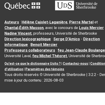
Auteurs
:
Hélène Cajolet-Laganière
,
Pierre Martel
et
Chantal‑Édith Masson
, avec le concours de
Louis Mercier
Nadine Vincent
, professeurs, Université de Sherbrooke
Direction lexicographique
:
Serge D’Amico
-
Direction
informatique
:
Benoit Mercier
Professeurs collaborateurs
:
feu Jean-Claude Boulange
Université Laval,
feu Michel Théoret
, Université de Sherbr
Qu’est-ce que le dictionnaire Usito ?
|
Contactez-nous
|
Conditio
d’utilisation
|
Paramètres des témoins
Tous droits réservés
©
Université de Sherbrooke |
3.2.2
- Der
mise à jour du contenu :
2026-08-03