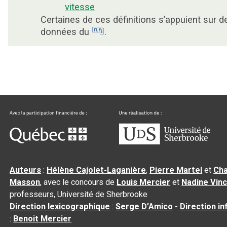
vitesse
Certaines de ces définitions s’appuient sur d
données du
.
Auteurs
:
Hélène Cajolet-Laganière
,
Pierre Martel
et
Cha
Masson
, avec le concours de
Louis Mercier
et
Nadine Vin
professeurs, Université de Sherbrooke
Direction lexicographique
:
Serge D’Amico
-
Direction i
:
Benoit Mercier