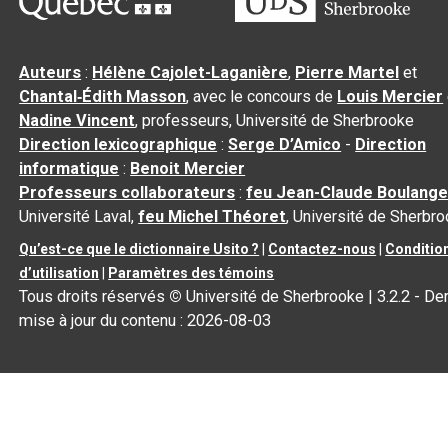
Auteurs
:
Hélène Cajolet-Laganière
,
Pierre Martel
et
Chantal‑Édith Masson
, avec le concours de
Louis Mercier
Nadine Vincent
, professeurs, Université de Sherbrooke
Direction lexicographique
:
Serge D’Amico
-
Direction
informatique
:
Benoit Mercier
Professeurs collaborateurs
:
feu Jean-Claude Boulange
Université Laval,
feu Michel Théoret
, Université de Sherbr
Qu’est-ce que le dictionnaire Usito ?
|
Contactez-nous
|
Conditio
d’utilisation
|
Paramètres des témoins
Tous droits réservés
©
Université de Sherbrooke |
3.2.2
- Der
mise à jour du contenu :
2026-08-03