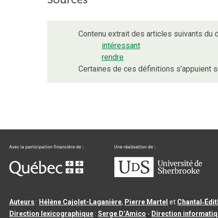
Contenu extrait des articles suivants du d
intéressant
rendre
Certaines de ces définitions s’appuient
Auteurs
:
Hélène Cajolet-Laganière
,
Pierre Martel
et
Chantal‑Édi
Direction lexicographique
:
Serge D’Amico
-
Direction informati