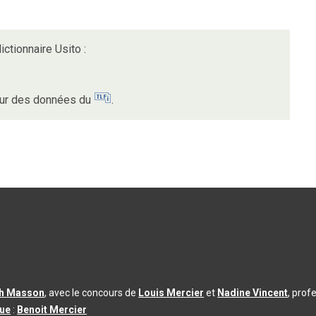
ictionnaire Usito :
 sur des données du
.
th Masson
, avec le concours de
Louis Mercier
et
Nadine Vincent
, prof
que
:
Benoit Mercier