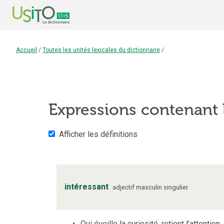
Accueil
/
Toutes les unités lexicales du dictionnaire
/
Expressions contenant
Afficher les définitions
intéressant
adjectif
masculin
singulier
Qui éveille la curiosité, retient l’attention,