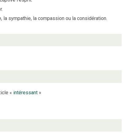
r.
nte, la sympathie, la compassion ou la considération.
ticle «
intéressant
»