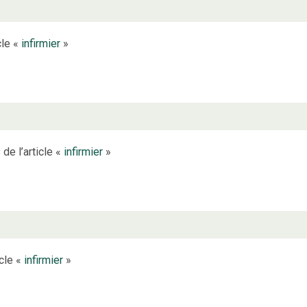
cle «
infirmier
»
de l’article «
infirmier
»
icle «
infirmier
»