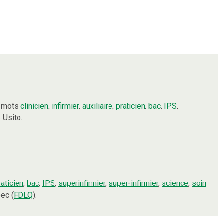
s mots
clinicien
,
infirmier
,
auxiliaire
,
praticien
,
bac
,
IPS
,
 Usito.
raticien
,
bac
,
IPS
,
superinfirmier
,
super-infirmier
,
science
,
soin
ec (
FDLQ
).