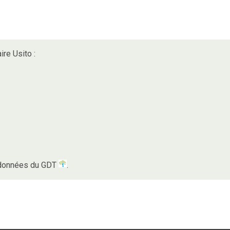
ire Usito :
s données du GDT
.