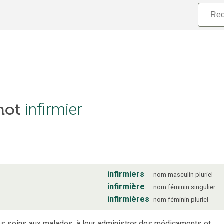
 mot
infirmier
infirmiers
nom
masculin
pluriel
infirmière
nom
féminin
singulier
infirmières
nom
féminin
pluriel
des soins aux malades, à leur administrer des médicaments et