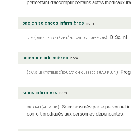
permettant d’accomplir certains actes médicaux tr
bac en sciences infirmières
nom
fam.
(dans le système d’éducation québécois)
B. Sc. inf.
sciences infirmières
nom
(dans le système d’éducation québécois)
(au plur.)
Progr
soins infirmiers
nom
spécialt
(au plur.)
Soins assurés par le personnel inf
confort prodigués aux personnes dépendantes.