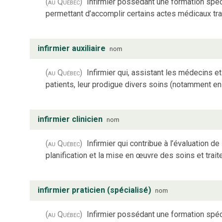
(au Québec)
Infirmier possédant une formation spéc
permettant d’accomplir certains actes médicaux tr
infirmier auxiliaire
nom
(au Québec)
Infirmier qui, assistant les médecins et
patients, leur prodigue divers soins (notamment en ce
infirmier clinicien
nom
(au Québec)
Infirmier qui contribue à l’évaluation d
planification et la mise en œuvre des soins et trai
infirmier praticien (spécialisé)
nom
(au Québec)
Infirmier possédant une formation spéc