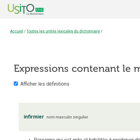
Accueil
/
Toutes les unités lexicales du dictionnaire
/
Expressions contenant le
Afficher les définitions
infirmier
nom
masculin
singulier
Personne qui est apte et habilitée à prodiguer 