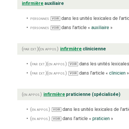
infirmière
auxiliaire
personnes
dans les unités lexicales de l’arti
VOIR
personnes
dans l’article «
auxiliaire
»
VOIR
(par ext.)
(en appos.)
infirmière
clinicienne
(par ext.)
(en appos.)
dans les unités lexicales 
VOIR
(par ext.)
(en appos.)
dans l’article «
clinicien
»
VOIR
(en appos.)
infirmière
praticienne (spécialisée)
(en appos.)
dans les unités lexicales de l’art
VOIR
(en appos.)
dans l’article «
praticien
»
VOIR