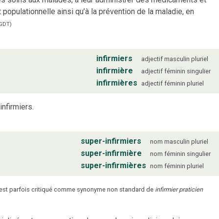
et populationnelle ainsi qu’à la prévention de la maladie, en
GDT
)
infirmiers
adjectif
masculin
pluriel
infirmière
adjectif
féminin
singulier
infirmières
adjectif
féminin
pluriel
infirmiers.
super-infirmiers
nom
masculin
pluriel
super-infirmière
nom
féminin
singulier
super-infirmières
nom
féminin
pluriel
est parfois critiqué comme synonyme non standard de
infirmier praticien