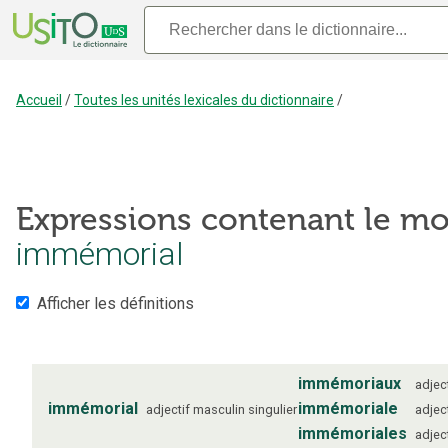
Accueil
/
Toutes les unités lexicales du dictionnaire
/
Expressions contenant le mo
immémorial
Afficher les définitions
immémoriaux
adject
immémorial
immémoriale
adjectif
masculin
singulier
adject
immémoriales
adject