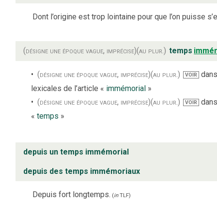
Dont l’origine est trop lointaine pour que l’on puisse s’
(désigne une époque vague, imprécise)
(au plur.)
temps
immém
(désigne une époque vague, imprécise)
(au plur.)
dans 
VOIR
lexicales de l’article «
immémorial
»
(désigne une époque vague, imprécise)
(au plur.)
dans 
VOIR
«
temps
»
depuis un temps immémorial
depuis des temps immémoriaux
Depuis fort longtemps.
(
in
TLF
)