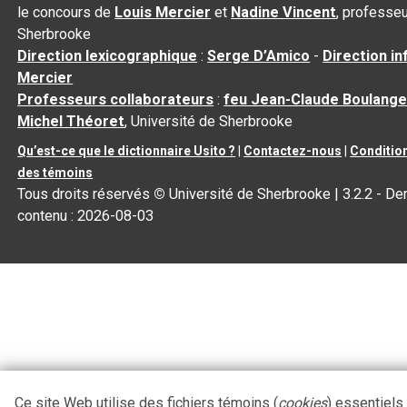
le concours de
Louis Mercier
et
Nadine Vincent
, professeu
Sherbrooke
Direction lexicographique
:
Serge D’Amico
-
Direction i
Mercier
Professeurs collaborateurs
:
feu Jean-Claude Boulange
Michel Théoret
, Université de Sherbrooke
Qu’est-ce que le dictionnaire Usito ?
|
Contactez-nous
|
Condition
des témoins
Tous droits réservés
©
Université de Sherbrooke |
3.2.2
- Der
contenu :
2026-08-03
Ce site Web utilise des fichiers témoins (
cookies
) essentiels