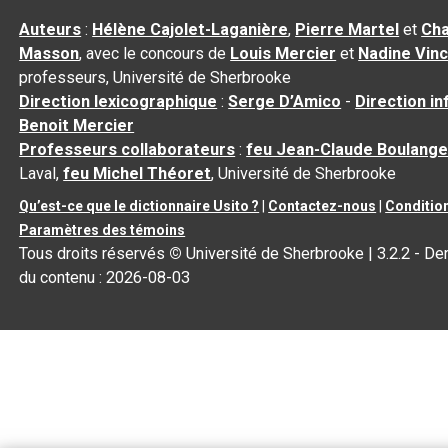
Auteurs
:
Hélène Cajolet-Laganière
,
Pierre Martel
et
Cha
Masson
, avec le concours de
Louis Mercier
et
Nadine Vin
professeurs, Université de Sherbrooke
Direction lexicographique
:
Serge D’Amico
-
Direction i
Benoit Mercier
Professeurs collaborateurs
:
feu Jean-Claude Boulange
Laval,
feu Michel Théoret
, Université de Sherbrooke
Qu’est-ce que le dictionnaire Usito ?
|
Contactez-nous
|
Condition
Paramètres des témoins
Tous droits réservés
©
Université de Sherbrooke |
3.2.2
- Der
du contenu :
2026-08-03