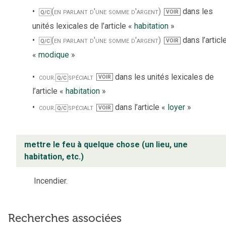
(en parlant d'une somme d'argent)
dans les
VOIR
Q/C
unités lexicales de l’article «
habitation
»
(en parlant d'une somme d'argent)
dans l’articl
VOIR
Q/C
«
modique
»
cour.
spécialt
dans les unités lexicales de
VOIR
Q/C
l’article «
habitation
»
cour.
spécialt
dans l’article «
loyer
»
VOIR
Q/C
mettre le feu à quelque chose (un lieu, une
habitation, etc.)
Incendier.
Recherches associées