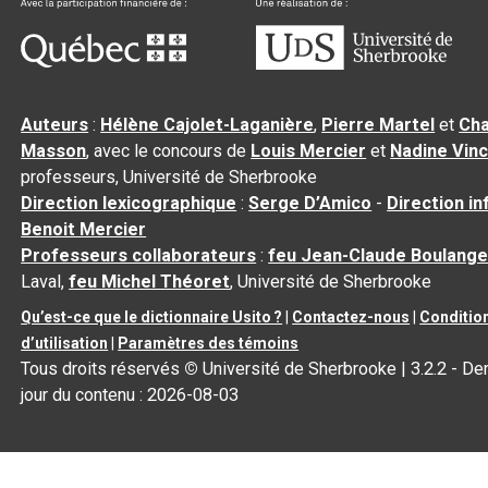
Auteurs
:
Hélène Cajolet-Laganière
,
Pierre Martel
et
Cha
Masson
, avec le concours de
Louis Mercier
et
Nadine Vin
professeurs, Université de Sherbrooke
Direction lexicographique
:
Serge D’Amico
-
Direction i
Benoit Mercier
Professeurs collaborateurs
:
feu Jean-Claude Boulange
Laval,
feu Michel Théoret
, Université de Sherbrooke
Qu’est-ce que le dictionnaire Usito ?
|
Contactez-nous
|
Conditio
d’utilisation
|
Paramètres des témoins
Tous droits réservés
©
Université de Sherbrooke |
3.2.2
- Der
jour du contenu :
2026-08-03