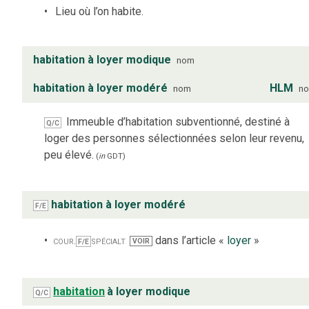
Lieu où l’on habite.
habitation à loyer modique
nom
habitation à loyer modéré
HLM
nom
n
Immeuble d’habitation subventionné, destiné à
Q/C
loger des personnes sélectionnées selon leur revenu,
peu élevé.
(
in
GDT
)
habitation à loyer modéré
F/E
cour.
spécialt
dans l’article «
loyer
»
VOIR
F/E
habitation
à loyer modique
Q/C