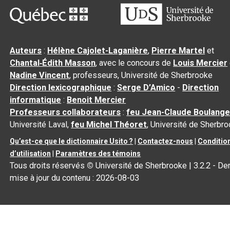
Auteurs
:
Hélène Cajolet-Laganière
,
Pierre Martel
et
Chantal‑Édith Masson
, avec le concours de
Louis Mercier
Nadine Vincent
, professeurs, Université de Sherbrooke
Direction lexicographique
:
Serge D’Amico
-
Direction
informatique
:
Benoit Mercier
Professeurs collaborateurs
:
feu Jean-Claude Boulange
Université Laval,
feu Michel Théoret
, Université de Sherbr
Qu’est-ce que le dictionnaire Usito ?
|
Contactez-nous
|
Conditio
d’utilisation
|
Paramètres des témoins
Tous droits réservés
©
Université de Sherbrooke |
3.2.2
- Der
mise à jour du contenu :
2026-08-03