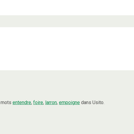
s mots
entendre
,
foire
,
larron
,
empoigne
dans Usito.