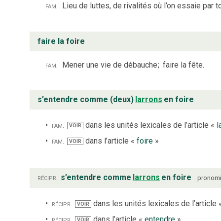
fam.
Lieu de luttes, de rivalités où l’on essaie par 
faire la foire
fam.
Mener une vie de débauche
;
faire la fête.
s’entendre comme (deux)
larrons
en foire
fam.
dans les unités lexicales de l’article «
l
VOIR
fam.
dans l’article «
foire
»
VOIR
récipr.
s’entendre comme
larrons
en foire
pronomi
récipr.
dans les unités lexicales de l’article
VOIR
récipr.
dans l’article «
entendre
»
VOIR