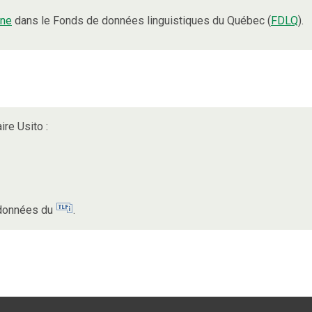
ne
dans le Fonds de données linguistiques du Québec (
FDLQ
).
ire Usito :
s données du
.