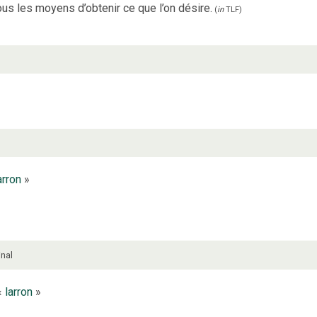
tous les moyens d’obtenir ce que l’on désire.
(
in
TLF
)
arron
»
nal
 «
larron
»