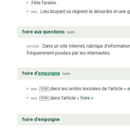
Fête foraine.
fam.
Lieu bruyant où règnent le désordre et une g
foire aux questions
nom
inform.
Dans un site Internet, rubrique d’informati
fréquemment posées par les internautes.
foire d'
empoigne
nom
fam.
dans les unités lexicales de l’article «
e
VOIR
fam.
dans l’article «
foire
»
VOIR
foire d’empoigne