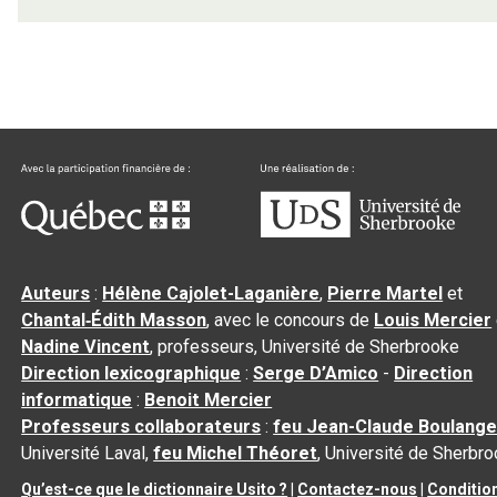
Auteurs
:
Hélène Cajolet-Laganière
,
Pierre Martel
et
Chantal‑Édith Masson
, avec le concours de
Louis Mercier
Nadine Vincent
, professeurs, Université de Sherbrooke
Direction lexicographique
:
Serge D’Amico
-
Direction
informatique
:
Benoit Mercier
Professeurs collaborateurs
:
feu Jean-Claude Boulange
Université Laval,
feu Michel Théoret
, Université de Sherbr
Qu’est-ce que le dictionnaire Usito ?
|
Contactez-nous
|
Conditio