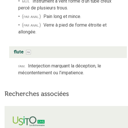
mus.
Instrument à vent formé d’un tube creux
percé de plusieurs trous.
(par anal.)
Pain long et mince.
(par anal.)
Verre à pied de forme étroite et
allongée.
flute
ro
fam.
Interjection marquant la déception, le
mécontentement ou l’impatience.
Recherches associées