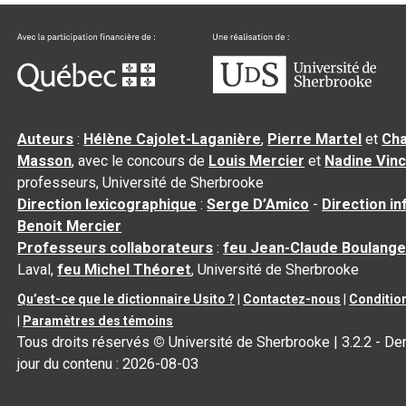
Auteurs
:
Hélène Cajolet-Laganière
,
Pierre Martel
et
Cha
Masson
, avec le concours de
Louis Mercier
et
Nadine Vin
professeurs, Université de Sherbrooke
Direction lexicographique
:
Serge D’Amico
-
Direction i
Benoit Mercier
Professeurs collaborateurs
:
feu Jean-Claude Boulange
Laval,
feu Michel Théoret
, Université de Sherbrooke
Qu’est-ce que le dictionnaire Usito ?
|
Contactez-nous
|
Condition
|
Paramètres des témoins
Tous droits réservés
©
Université de Sherbrooke |
3.2.2
- Der
jour du contenu :
2026-08-03