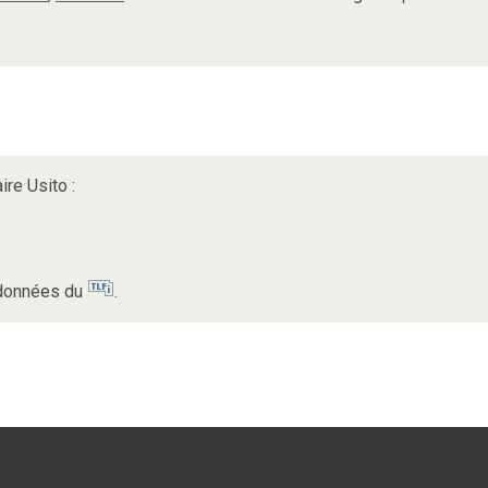
ire Usito :
s données du
.