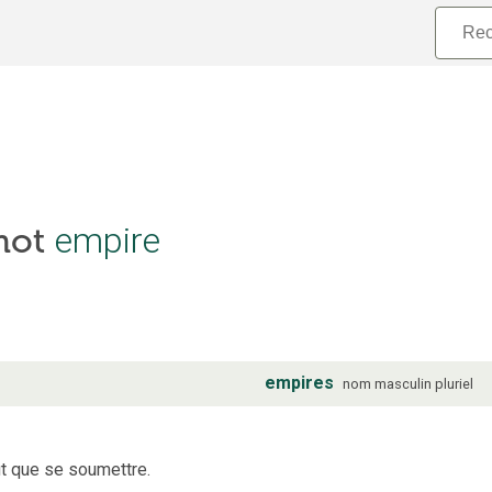
 mot
empire
empires
nom
masculin
pluriel
ut que se soumettre.