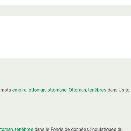
s mots
empire
,
ottoman
,
ottomane
,
Ottoman
,
ténèbres
dans Usito.
ttoman
,
ténèbres
dans le Fonds de données linguistiques du