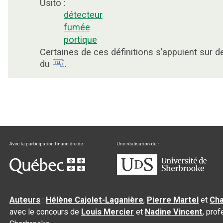
Usito :
détecteur
fumée
portique
Certaines de ces définitions s’appuient sur 
du
.
Auteurs
:
Hélène Cajolet-Laganière
,
Pierre Martel
et
Cha
avec le concours de
Louis Mercier
et
Nadine Vincent
, pro