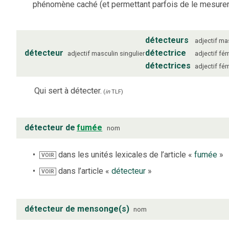
phénomène caché (et permettant parfois de le mesurer
détecteurs
adjectif
mas
détecteur
détectrice
adjectif
masculin
singulier
adjectif
fém
détectrices
adjectif
fém
Qui sert à détecter.
(
in
TLF
)
détecteur de
fumée
nom
dans les unités lexicales de l’article «
fumée
»
VOIR
dans l’article «
détecteur
»
VOIR
détecteur de mensonge(s)
nom