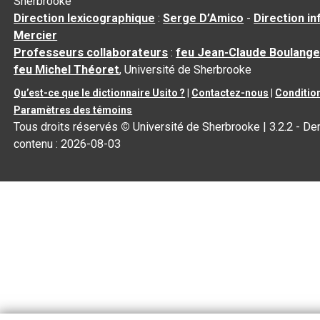
Sherbrooke
Direction lexicographique
:
Serge D’Amico
-
Direction i
Mercier
Professeurs collaborateurs
:
feu Jean-Claude Boulange
feu Michel Théoret
, Université de Sherbrooke
Qu’est-ce que le dictionnaire Usito ?
|
Contactez-nous
|
Condition
Paramètres des témoins
Tous droits réservés
©
Université de Sherbrooke |
3.2.2
- Der
contenu :
2026-08-03