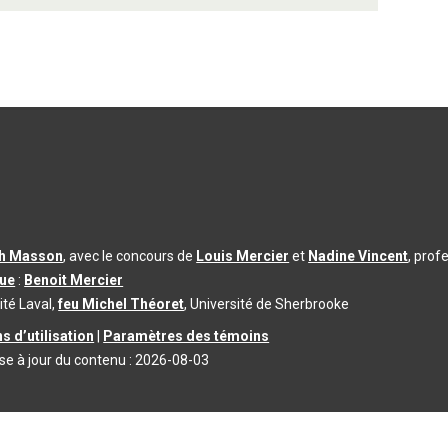
th Masson
, avec le concours de
Louis Mercier
et
Nadine Vincent
, prof
que
:
Benoit Mercier
ité Laval,
feu Michel Théoret
, Université de Sherbrooke
s d’utilisation
|
Paramètres des témoins
se à jour du contenu :
2026-08-03