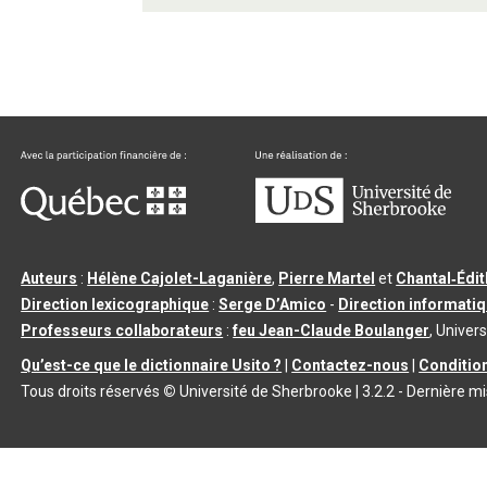
Auteurs
:
Hélène Cajolet-Laganière
,
Pierre Martel
et
Chantal‑Édi
Direction lexicographique
:
Serge D’Amico
-
Direction informati
Professeurs collaborateurs
:
feu Jean-Claude Boulanger
, Univers
Qu’est-ce que le dictionnaire Usito ?
|
Contactez-nous
|
Condition
Tous droits réservés
©
Université de Sherbrooke |
3.2.2
- Dernière mi