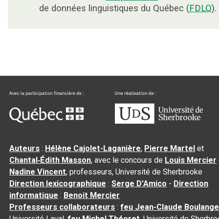
de données linguistiques du Québec (
FDLQ
).
Auteurs
:
Hélène Cajolet-Laganière
,
Pierre Martel
et
Chantal‑Édith Masson
, avec le concours de
Louis Mercier
Nadine Vincent
, professeurs, Université de Sherbrooke
Direction lexicographique
:
Serge D’Amico
-
Direction
informatique
:
Benoit Mercier
Professeurs collaborateurs
:
feu Jean-Claude Boulange
Université Laval,
feu Michel Théoret
, Université de Sherbr