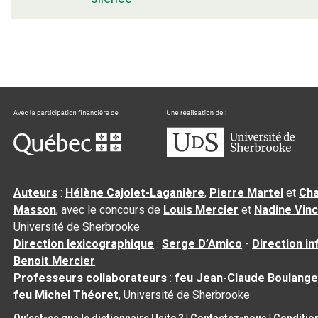
Auteurs
:
Hélène Cajolet-Laganière
,
Pierre Martel
et
Cha
Masson
, avec le concours de
Louis Mercier
et
Nadine Vin
Université de Sherbrooke
Direction lexicographique
:
Serge D’Amico
-
Direction i
Benoit Mercier
Professeurs collaborateurs
:
feu Jean-Claude Boulange
feu Michel Théoret
, Université de Sherbrooke