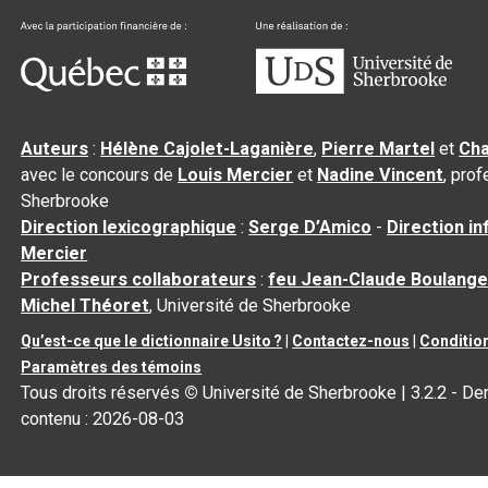
Auteurs
:
Hélène Cajolet-Laganière
,
Pierre Martel
et
Cha
avec le concours de
Louis Mercier
et
Nadine Vincent
, pro
Sherbrooke
Direction lexicographique
:
Serge D’Amico
-
Direction i
Mercier
Professeurs collaborateurs
:
feu Jean-Claude Boulange
Michel Théoret
, Université de Sherbrooke
Qu’est-ce que le dictionnaire Usito ?
|
Contactez-nous
|
Condition
Paramètres des témoins
Tous droits réservés
©
Université de Sherbrooke |
3.2.2
- Der
contenu :
2026-08-03