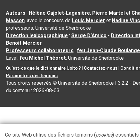
Auteurs
:
Hélène Cajolet-Laganière
,
Pierre Martel
et
Cha
Masson
, avec le concours de
Louis Mercier
et
Nadine Vin
professeurs, Université de Sherbrooke
Direction lexicographique
:
Serge D’Amico
-
Direction i
Benoit Mercier
Professeurs collaborateurs
:
feu Jean-Claude Boulange
Laval,
feu Michel Théoret
, Université de Sherbrooke
Qu’est-ce que le dictionnaire Usito ?
|
Contactez-nous
|
Condition
Paramètres des témoins
Tous droits réservés
©
Université de Sherbrooke |
3.2.2
- Der
du contenu :
2026-08-03
Ce site Web utilise des fichiers témoins (
cookies
) essentiels