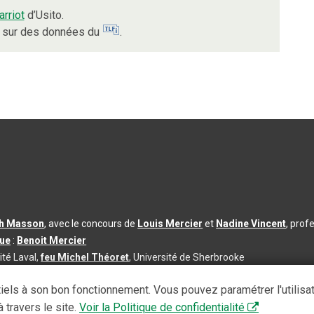
arriot
d’Usito.
nt sur des données du
.
th Masson
, avec le concours de
Louis Mercier
et
Nadine Vincent
, prof
que
:
Benoit Mercier
ité Laval,
feu Michel Théoret
, Université de Sherbrooke
s d’utilisation
|
Paramètres des témoins
iels à son bon fonctionnement. Vous pouvez paramétrer l'utilisa
se à jour du contenu :
2026-08-03
 travers le site.
Voir la Politique de confidentialité