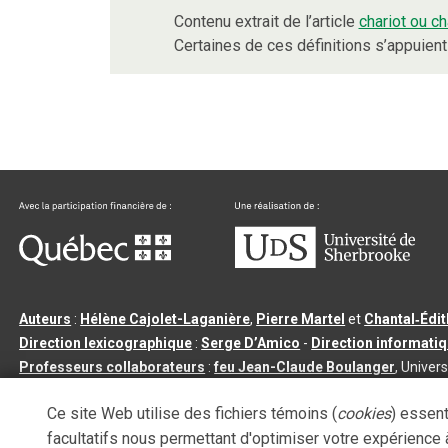
Contenu extrait de l’article
chariot ou ch
Certaines de ces définitions s’appuie
Auteurs
:
Hélène Cajolet-Laganière
,
Pierre Martel
et
Chantal‑Édi
Direction lexicographique
:
Serge D’Amico
-
Direction informati
Professeurs collaborateurs
:
feu Jean-Claude Boulanger
, Univers
Qu’est-ce que le dictionnaire Usito ?
|
Contactez-nous
|
Condition
Ce site Web utilise des fichiers témoins (
cookies
) essent
Tous droits réservés
©
Université de Sherbrooke |
3.2.2
- Dernière mi
facultatifs nous permettant d'optimiser votre expérience à