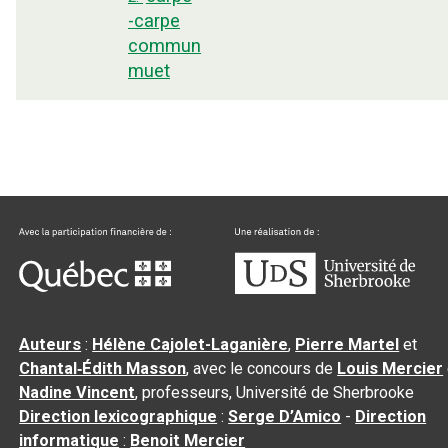
-carpe
commun
muet
Auteurs
:
Hélène Cajolet-Laganière
,
Pierre Martel
et
Chantal‑Édith Masson
, avec le concours de
Louis Mercier
Nadine Vincent
, professeurs, Université de Sherbrooke
Direction lexicographique
:
Serge D’Amico
-
Direction
informatique
:
Benoit Mercier