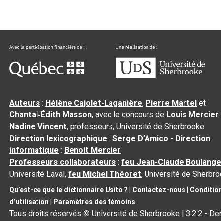
Auteurs
:
Hélène Cajolet-Laganière
,
Pierre Martel
et
Chantal‑Édith Masson
, avec le concours de
Louis Mercier
Nadine Vincent
, professeurs, Université de Sherbrooke
Direction lexicographique
:
Serge D’Amico
-
Direction
informatique
:
Benoit Mercier
Professeurs collaborateurs
:
feu Jean-Claude Boulange
Université Laval,
feu Michel Théoret
, Université de Sherbr
Qu’est-ce que le dictionnaire Usito ?
|
Contactez-nous
|
Conditio
d’utilisation
|
Paramètres des témoins
Tous droits réservés
©
Université de Sherbrooke |
3.2.2
- Der