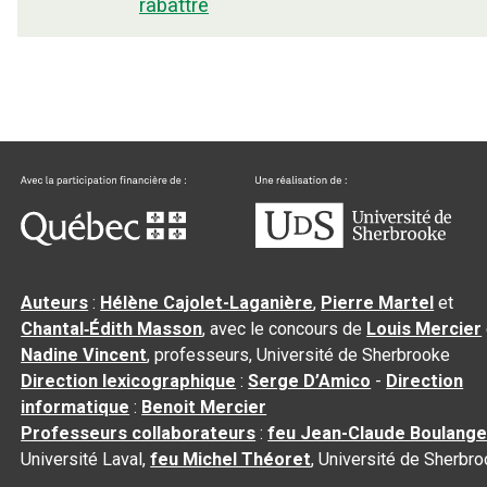
rabattre
Auteurs
:
Hélène Cajolet-Laganière
,
Pierre Martel
et
Chantal‑Édith Masson
, avec le concours de
Louis Mercier
Nadine Vincent
, professeurs, Université de Sherbrooke
Direction lexicographique
:
Serge D’Amico
-
Direction
informatique
:
Benoit Mercier
Professeurs collaborateurs
:
feu Jean-Claude Boulange
Université Laval,
feu Michel Théoret
, Université de Sherbr