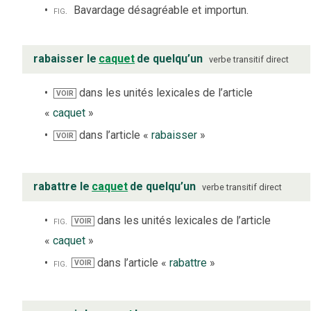
fig.
Bavardage désagréable et importun.
rabaisser le
caquet
de quelqu’un
verbe
transitif direct
dans les unités lexicales de l’article
VOIR
«
caquet
»
dans l’article «
rabaisser
»
VOIR
rabattre le
caquet
de quelqu’un
verbe
transitif direct
fig.
dans les unités lexicales de l’article
VOIR
«
caquet
»
fig.
dans l’article «
rabattre
»
VOIR