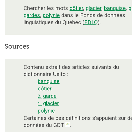
Chercher les mots
côtier
,
glacier
,
banquise
,
g
gardes
,
polynie
dans le Fonds de données
linguistiques du Québec (
FDLQ
).
Sources
Contenu extrait des articles suivants du
dictionnaire Usito :
banquise
côtier
garde
2.
glacier
1.
polynie
Certaines de ces définitions s’appuient sur d
données du GDT
.