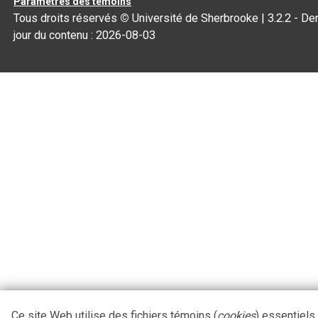
Paramètres des témoins
Tous droits réservés
©
Université de Sherbrooke |
3.2.2
- Der
jour du contenu :
2026-08-03
Ce site Web utilise des fichiers témoins (
cookies
) essentiels