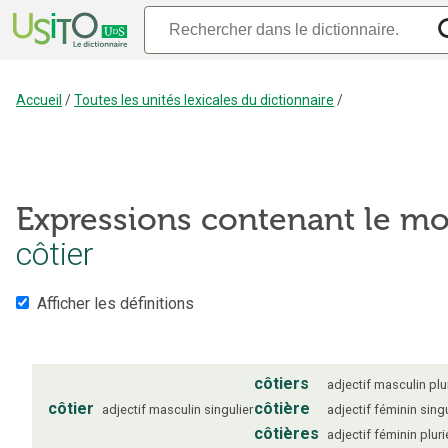
Accueil
/
Toutes les unités lexicales du dictionnaire
/
Expressions contenant le mo
côtier
Afficher les définitions
côtiers
adjectif
masculin
plu
côtier
côtière
adjectif
masculin
singulier
adjectif
féminin
singu
côtières
adjectif
féminin
pluri