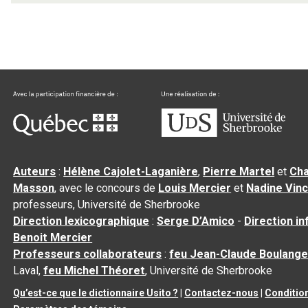
Auteurs
:
Hélène Cajolet-Laganière
,
Pierre Martel
et
Cha
Masson
, avec le concours de
Louis Mercier
et
Nadine Vin
professeurs, Université de Sherbrooke
Direction lexicographique
:
Serge D’Amico
-
Direction i
Benoit Mercier
Professeurs collaborateurs
:
feu Jean-Claude Boulange
Laval,
feu Michel Théoret
, Université de Sherbrooke
Qu’est-ce que le dictionnaire Usito ?
|
Contactez-nous
|
Condition