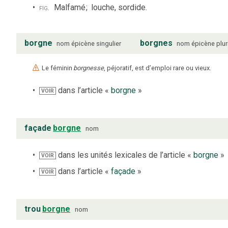
fig.
Malfamé
;
louche, sordide.
borgne
borgnes
nom
épicène
singulier
nom
épicène
plur
Le féminin
borgnesse
, péjoratif, est d’emploi rare ou vieux.
dans l’article «
borgne
»
VOIR
façade
borgne
nom
dans les unités lexicales de l’article «
borgne
»
VOIR
dans l’article «
façade
»
VOIR
trou
borgne
nom