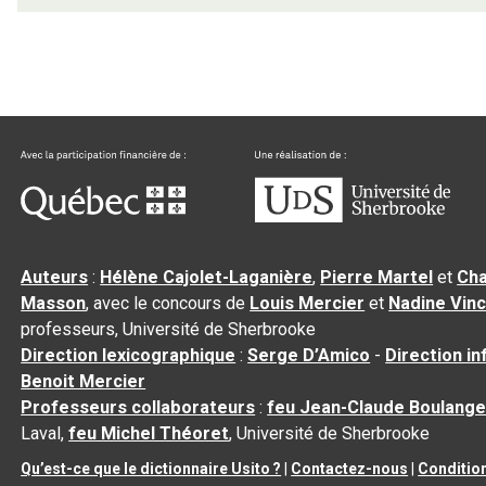
Auteurs
:
Hélène Cajolet-Laganière
,
Pierre Martel
et
Cha
Masson
, avec le concours de
Louis Mercier
et
Nadine Vin
professeurs, Université de Sherbrooke
Direction lexicographique
:
Serge D’Amico
-
Direction i
Benoit Mercier
Professeurs collaborateurs
:
feu Jean-Claude Boulange
Laval,
feu Michel Théoret
, Université de Sherbrooke
Qu’est-ce que le dictionnaire Usito ?
|
Contactez-nous
|
Conditio