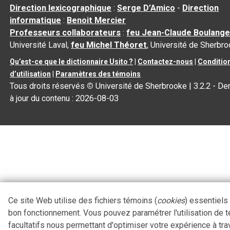
Direction lexicographique
:
Serge D’Amico
-
Direction
informatique
:
Benoit Mercier
Professeurs collaborateurs
:
feu Jean-Claude Boulange
Université Laval,
feu Michel Théoret
, Université de Sherbr
Qu’est-ce que le dictionnaire Usito ?
|
Contactez-nous
|
Conditio
d’utilisation
|
Paramètres des témoins
Tous droits réservés
©
Université de Sherbrooke |
3.2.2
- De
à jour du contenu :
2026-08-03
Ce site Web utilise des fichiers témoins (
cookies
) essentiels
bon fonctionnement. Vous pouvez paramétrer l'utilisation de 
facultatifs nous permettant d'optimiser votre expérience à tra