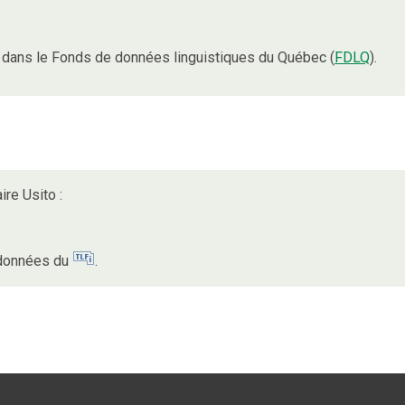
dans le Fonds de données linguistiques du Québec (
FDLQ
).
ire Usito :
s données du
.