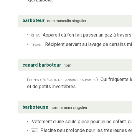
barboteur
nom
masculin
singulier
chim.
Appareil où l’on fait passer un gaz à travers 
techn.
Récipient servant au lavage de certains mi
canard barboteur
nom
(types généraux de canards sauvages)
Qui fréquente l
et de petits invertébrés.
barboteuse
nom
féminin
singulier
Vêtement d’une seule pièce pour jeune enfant, qu
Piscine peu profonde pour les très jeunes e
Q/C