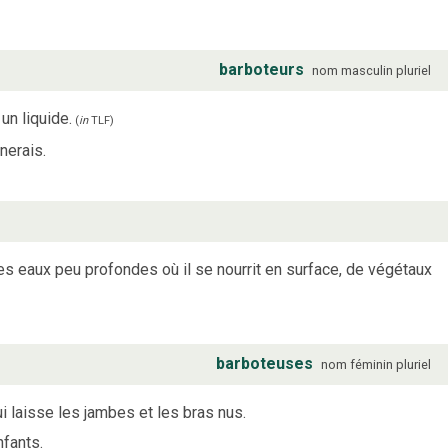
barboteurs
nom
masculin
pluriel
un liquide.
(
in
TLF
)
nerais.
es eaux peu profondes où il se nourrit en surface, de végétaux
barboteuses
nom
féminin
pluriel
i laisse les jambes et les bras nus.
nfants.