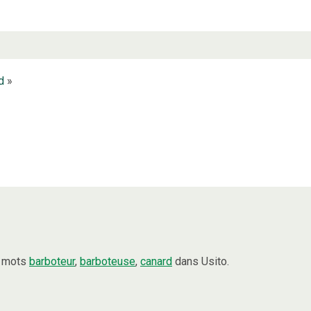
d
»
s mots
barboteur
,
barboteuse
,
canard
dans Usito.