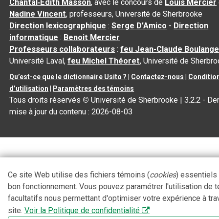
Chantal‑Édith Masson
, avec le concours de
Louis Mercier
Nadine Vincent
, professeurs, Université de Sherbrooke
Direction lexicographique
:
Serge D’Amico
-
Direction
informatique
:
Benoit Mercier
Professeurs collaborateurs
:
feu Jean-Claude Boulange
Université Laval,
feu Michel Théoret
, Université de Sherbr
Qu’est-ce que le dictionnaire Usito ?
|
Contactez-nous
|
Conditio
d’utilisation
|
Paramètres des témoins
Tous droits réservés
©
Université de Sherbrooke |
3.2.2
- Der
mise à jour du contenu :
2026-08-03
Ce site Web utilise des fichiers témoins (
cookies
) essentiels
bon fonctionnement. Vous pouvez paramétrer l'utilisation de 
facultatifs nous permettant d'optimiser votre expérience à tra
site.
Voir la Politique de confidentialité