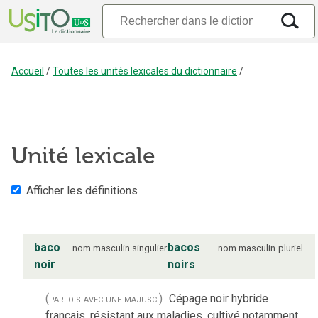
Accueil
/
Toutes les unités lexicales du dictionnaire
/
Unité lexicale
Afficher les définitions
baco
bacos
nom
masculin
singulier
nom
masculin
pluriel
noir
noirs
(parfois avec une majusc.)
Cépage noir hybride
français, résistant aux maladies, cultivé notamment