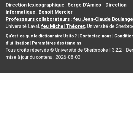
Direction lexicographique
:
Serge D’Amico
-
Direction
informatique
:
Benoit Mercier
Professeurs collaborateurs
:
feu Jean-Claude Boulange
Université Laval,
feu Michel Théoret
, Université de Sherbr
Qu’est-ce que le dictionnaire Usito ?
|
Contactez-nous
|
Conditio
d’utilisation
|
Paramètres des témoins
Tous droits réservés
©
Université de Sherbrooke |
3.2.2
- Der
mise à jour du contenu :
2026-08-03